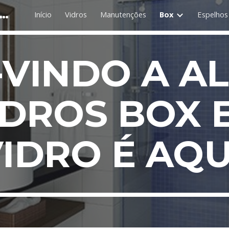
INO VIDROS CORTINAS E PERSIANAS
Início
Vidros
Manutenções
Box
Espelhos
ip to main content
Skip to navigat
VINDO A A
IDROS BOX 
IDRO É AQU