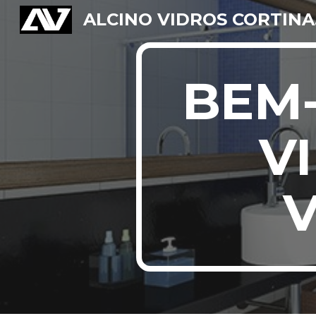
ALC
Sk
BEM-
V
V