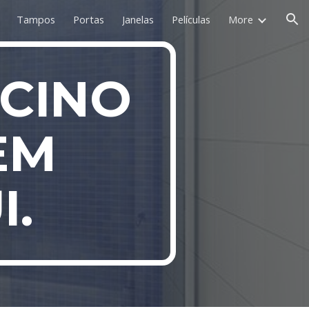
Tampos
Portas
Janelas
Películas
More
ion
LCINO
EM
I.