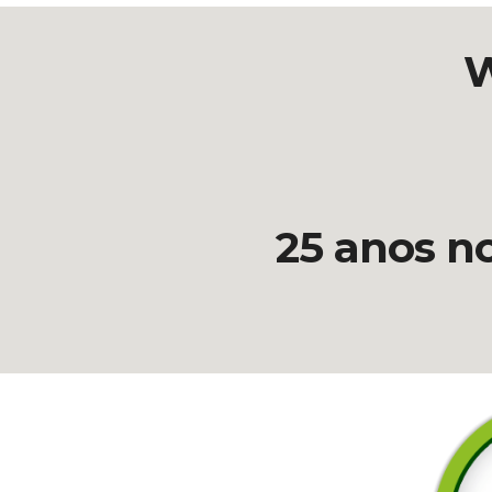
W
25 anos n