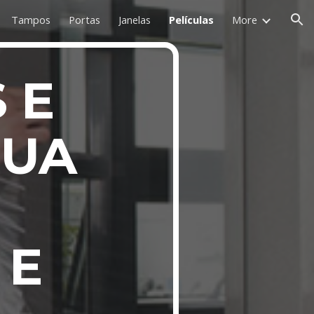
Tampos
Portas
Janelas
Películas
More
ion
 E
SUA
 E