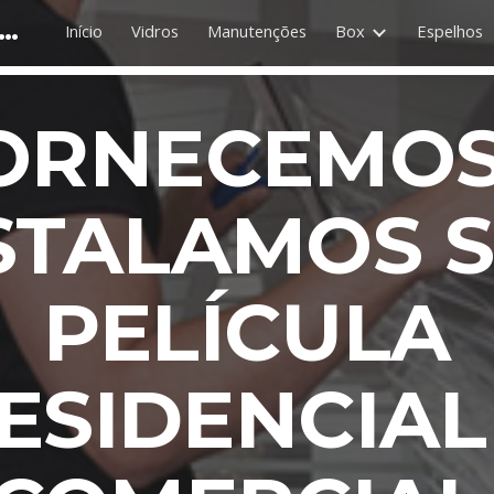
INO VIDROS CORTINAS E PERSIANAS
Início
Vidros
Manutenções
Box
Espelhos
ip to main content
Skip to navigat
ORNECEMOS
STALAMOS 
PELÍCULA
ESIDENCIAL