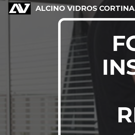
ALC
Sk
F
IN
R